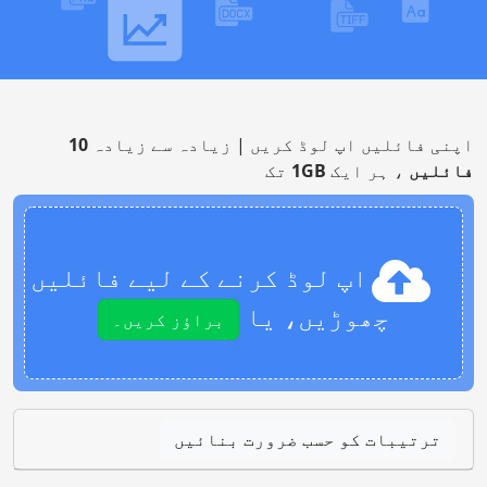
اپنی فائلیں اپ لوڈ کریں | زیادہ سے زیادہ
10
فائلیں
، ہر ایک
1GB
تک
اپ لوڈ کرنے کے لیے فائلیں
چھوڑیں، یا
براؤز کریں۔
ترتیبات کو حسب ضرورت بنائیں