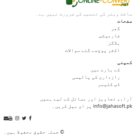
gif کو bmp
gif کو eps
سافٹ ویئر کی تنصیب کی ضرورت نہیں ہے۔
gif کو ico
gif کو jpg
صفحات
گھر
gif کو png
gif کو svg
فارمیٹس
بلاگز
gif کو tga
اکثر پوچھے گئے سوالات
کمپنی
کے بارے میں
ico کنورٹر
رازداری کی پالیسی
ڈس کلیمر
ico کو bmp
ico کو eps
آراء، تجاویز اور مسائل کے لیے ہمیں
ico کو gif
ico کو jpg
info@jahasoft.pk پر ای میل کریں۔
ico کو png
ico کو svg
ico کو tga
© جملہ حقوق محفوظ ہیں۔