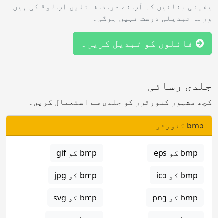
یقینی بنائیں کہ آپ نے درست فائلیں اپ لوڈ کی ہیں
ورنہ تبدیلی درست نہیں ہوگی۔
فائلوں کو تبدیل کریں۔
جلدی رسائی
کچھ مشہور کنورٹرز کو جلدی سے استعمال کریں۔
bmp کنورٹر
bmp کو eps
bmp کو gif
bmp کو ico
bmp کو jpg
bmp کو png
bmp کو svg