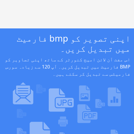
اپنی تصویر کو bmp فارمیٹ
میں تبدیل کریں۔
اس مفت آن لائن امیج کنورٹر کے ساتھ اپنی تصاویر کو
BMP فارمیٹ میں تبدیل کریں۔ آپ 120 سے زیادہ سورس
فارمیٹس سے تبدیل کر سکتے ہیں۔