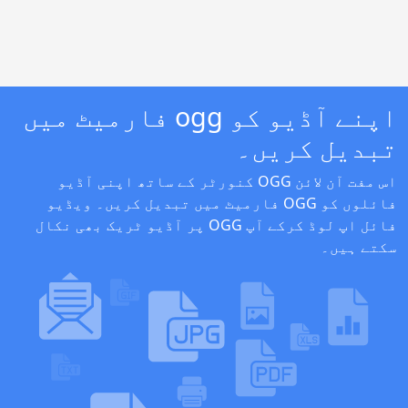
اپنے آڈیو کو ogg فارمیٹ میں
تبدیل کریں۔
اس مفت آن لائن OGG کنورٹر کے ساتھ اپنی آڈیو
فائلوں کو OGG فارمیٹ میں تبدیل کریں۔ ویڈیو
فائل اپ لوڈ کرکے آپ OGG پر آڈیو ٹریک بھی نکال
سکتے ہیں۔