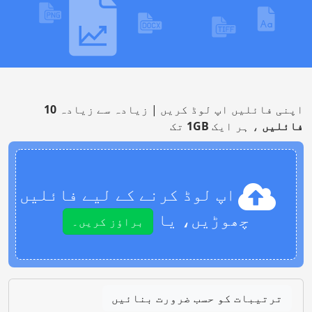
اپنی فائلیں اپ لوڈ کریں | زیادہ سے زیادہ
10
فائلیں
، ہر ایک
1GB
تک
اپ لوڈ کرنے کے لیے فائلیں
چھوڑیں، یا
براؤز کریں۔
ترتیبات کو حسب ضرورت بنائیں