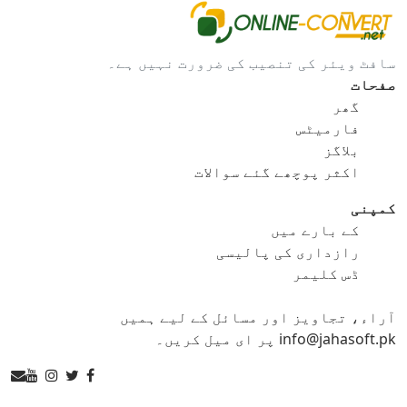
gif کو bmp
gif کو eps
سافٹ ویئر کی تنصیب کی ضرورت نہیں ہے۔
gif کو ico
gif کو jpg
صفحات
گھر
gif کو png
gif کو svg
فارمیٹس
بلاگز
gif کو tga
اکثر پوچھے گئے سوالات
کمپنی
کے بارے میں
ico کنورٹر
رازداری کی پالیسی
ڈس کلیمر
ico کو bmp
ico کو eps
آراء، تجاویز اور مسائل کے لیے ہمیں
ico کو gif
ico کو jpg
info@jahasoft.pk پر ای میل کریں۔
ico کو png
ico کو svg