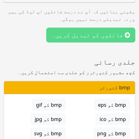
یقینی بنائیں کہ آپ نے درست فائلیں اپ لوڈ کی ہیں
ورنہ تبدیلی درست نہیں ہوگی۔
فائلوں کو تبدیل کریں۔
جلدی رسائی
کچھ مشہور کنورٹرز کو جلدی سے استعمال کریں۔
bmp کنورٹر
bmp کو eps
bmp کو gif
bmp کو ico
bmp کو jpg
bmp کو png
bmp کو svg