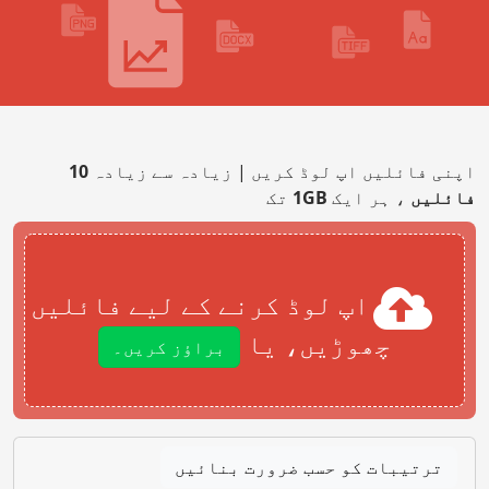
اپنی فائلیں اپ لوڈ کریں | زیادہ سے زیادہ
10
فائلیں
، ہر ایک
1GB
تک
اپ لوڈ کرنے کے لیے فائلیں
چھوڑیں، یا
براؤز کریں۔
ترتیبات کو حسب ضرورت بنائیں