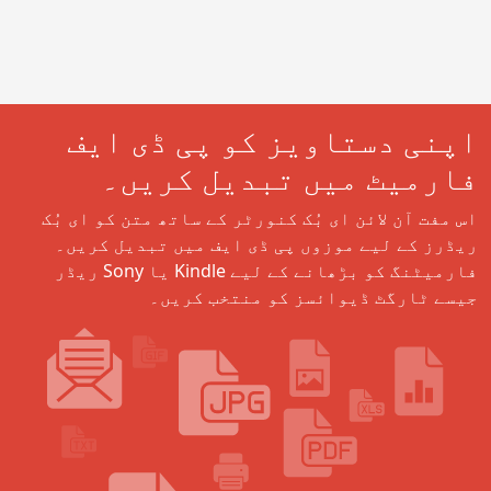
اپنی دستاویز کو پی ڈی ایف
فارمیٹ میں تبدیل کریں۔
اس مفت آن لائن ای بُک کنورٹر کے ساتھ متن کو ای بُک
ریڈرز کے لیے موزوں پی ڈی ایف میں تبدیل کریں۔
فارمیٹنگ کو بڑھانے کے لیے Kindle یا Sony ریڈر
جیسے ٹارگٹ ڈیوائسز کو منتخب کریں۔