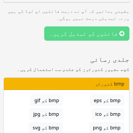
یقینی بنائیں کہ آپ نے درست فائلیں اپ لوڈ کی ہیں
ورنہ تبدیلی درست نہیں ہوگی۔
فائلوں کو تبدیل کریں۔
جلدی رسائی
کچھ مشہور کنورٹرز کو جلدی سے استعمال کریں۔
bmp کنورٹر
bmp کو eps
bmp کو gif
bmp کو ico
bmp کو jpg
bmp کو png
bmp کو svg