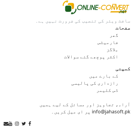
gif کو bmp
gif کو eps
سافٹ ویئر کی تنصیب کی ضرورت نہیں ہے۔
gif کو ico
gif کو jpg
صفحات
گھر
gif کو png
gif کو svg
فارمیٹس
بلاگز
gif کو tga
اکثر پوچھے گئے سوالات
کمپنی
کے بارے میں
ico کنورٹر
رازداری کی پالیسی
ڈس کلیمر
ico کو bmp
ico کو eps
آراء، تجاویز اور مسائل کے لیے ہمیں
ico کو gif
ico کو jpg
info@jahasoft.pk پر ای میل کریں۔
ico کو png
ico کو svg