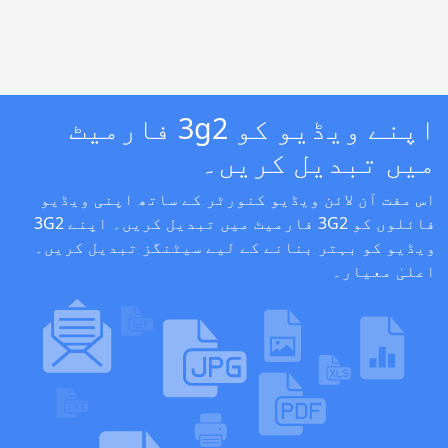
اپنے ویڈیو کو 3g2 فارمیٹ
میں تبدیل کریں۔
اس مفت آن لائن ویڈیو کنورٹر کے ساتھ اپنی ویڈیو
فائلوں کو 3G2 فارمیٹ میں تبدیل کریں۔ اپنے 3G2
ویڈیو کو بہتر بنانے کے لیے سیٹنگز تبدیل کریں۔
اعلیٰ معیار۔