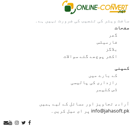
gif کو bmp
gif کو eps
سافٹ ویئر کی تنصیب کی ضرورت نہیں ہے۔
gif کو ico
gif کو jpg
صفحات
گھر
gif کو png
gif کو svg
فارمیٹس
بلاگز
gif کو tga
اکثر پوچھے گئے سوالات
کمپنی
کے بارے میں
ico کنورٹر
رازداری کی پالیسی
ڈس کلیمر
ico کو bmp
ico کو eps
آراء، تجاویز اور مسائل کے لیے ہمیں
ico کو gif
ico کو jpg
info@jahasoft.pk پر ای میل کریں۔
ico کو png
ico کو svg