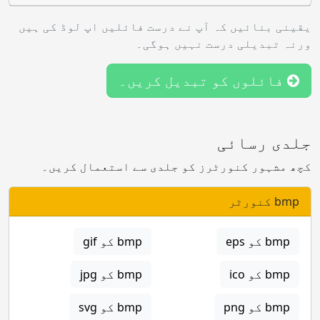
یقینی بنائیں کہ آپ نے درست فائلیں اپ لوڈ کی ہیں
ورنہ تبدیلی درست نہیں ہوگی۔
فائلوں کو تبدیل کریں۔
جلدی رسائی
کچھ مشہور کنورٹرز کو جلدی سے استعمال کریں۔
bmp کنورٹر
bmp کو eps
bmp کو gif
bmp کو ico
bmp کو jpg
bmp کو png
bmp کو svg