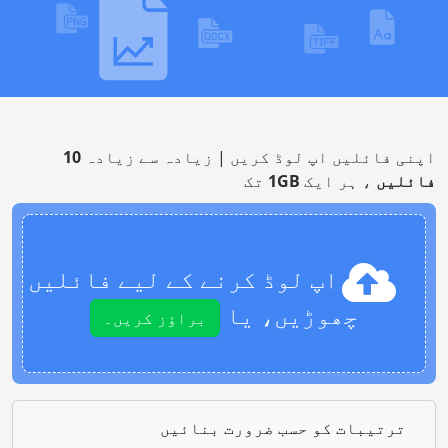
اپنی فائلیں اپ لوڈ کریں | زیادہ سے زیادہ
10
فائلیں
، ہر ایک
1GB
تک
اپ لوڈ کرنے کے لیے فائلیں
چھوڑیں، یا
براؤز کریں۔
ترتیبات کو حسب ضرورت بنائیں