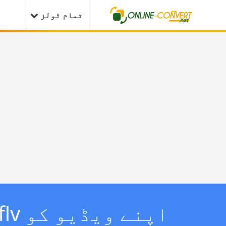
تمام ٹولز
ف