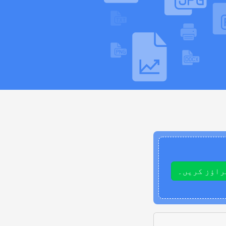
راؤز کریں۔