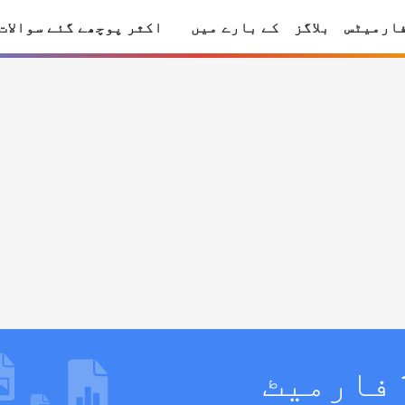
ارمیٹس
بلاگز
کے بارے میں
اکثر پوچھے گئے سوالات
اپنے ویڈیو کو flv فارمیٹ