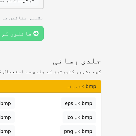
ترتیبات کو حس
یقینی بنائیں کہ آ
فائلوں کو 
جلدی رسائی
کچھ مشہور کنورٹرز کو جلدی سے استعمال ک
bmp کنورٹر
bmp کو eps
bmp کو gif
bmp کو ico
bmp کو jpg
bmp کو png
bmp کو svg