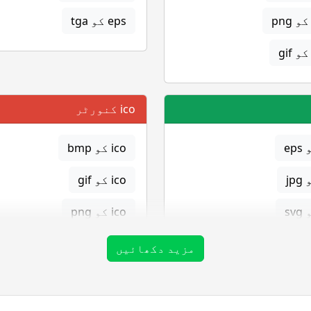
eps کو tga
ico کنورٹر
ico کو bmp
ico کو gif
ico کو png
ico کو tga
مزید دکھائیں
png کنورٹر