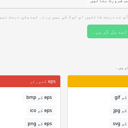
ب ضرورت بنائیں
پ نے درست فائلیں اپ لوڈ کی ہیں ورنہ تبدیلی درست نہی
تبدیل کریں۔
ریں۔
eps کنورٹر
eps کو bmp
eps کو ico
eps کو png