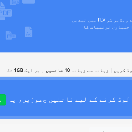
اس مفت آن لائن ویڈیو کنورٹر کے ساتھ اپنے ویڈیو کو FLV میں تبدیل
اختیاری ترتیبات کا
ڈ کریں | زیادہ سے زیادہ
10 فائلیں
، ہر ایک
1GB
تک
لوڈ کرنے کے لیے فائلیں چھوڑیں، یا
ب