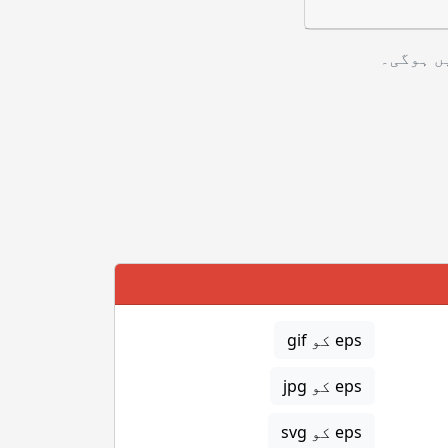
ں ہوگی۔
eps کو gif
eps کو jpg
eps کو svg