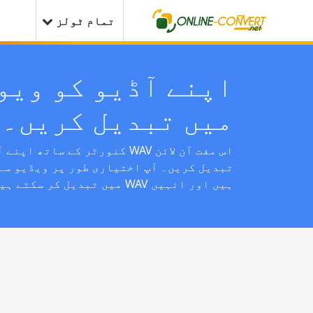
تمام ٹولز
ف
اپنے آڈیو کو ویو
میں تبدیل کریں۔
تبدیل کریں۔ آپ اختیاری طور پر ویڈیو سے
ہیں اور انہیں WAV میں تبدیل کر سکتے ہیں۔