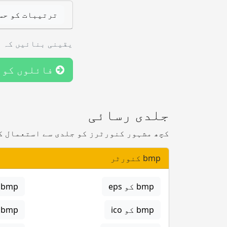
ترتیبات کو حس
یقینی بنائیں کہ آ
فائلوں کو 
جلدی رسائی
کچھ مشہور کنورٹرز کو جلدی سے استعمال ک
bmp کنورٹر
bmp کو eps
bmp کو gif
bmp کو ico
bmp کو jpg