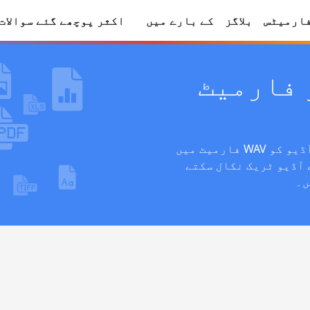
ارمیٹس
بلاگز
کے بارے میں
اکثر پوچھے گئے سوالات
 فارمیٹ
اس مفت آن لائن WAV کنورٹر کے ساتھ اپنے آڈیو کو WAV فارمیٹ میں
 آڈیو ٹریک نکال سکتے