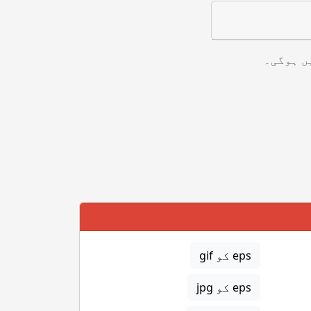
ں ہوگی۔
eps کو gif
eps کو jpg