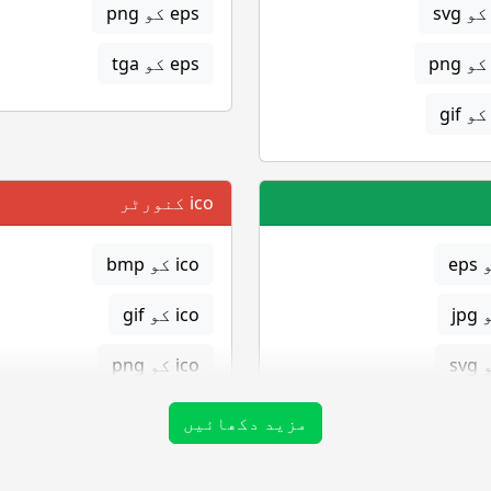
eps کو png
eps کو tga
ico کنورٹر
ico کو bmp
ico کو gif
ico کو png
ico کو tga
مزید دکھائیں