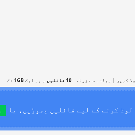
ڈ کریں | زیادہ سے زیادہ
10 فائلیں
، ہر ایک
1GB
تک
لوڈ کرنے کے لیے فائلیں چھوڑیں، یا
ب