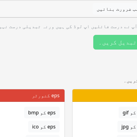
ب ضرورت بنائیں
پ نے درست فائلیں اپ لوڈ کی ہیں ورنہ تبدیلی درست نہی
تبدیل کریں۔
ریں۔
eps کنورٹر
eps کو bmp
eps کو ico