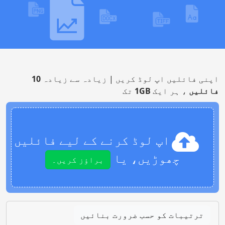
اپنی فائلیں اپ لوڈ کریں | زیادہ سے زیادہ
10
فائلیں
، ہر ایک
1GB
تک
اپ لوڈ کرنے کے لیے فائلیں
چھوڑیں، یا
براؤز کریں۔
ترتیبات کو حسب ضرورت بنائیں