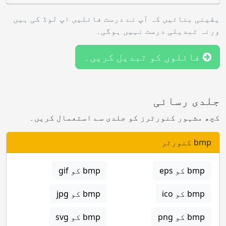
یقینی بنائیں کہ آپ نے درست فائلیں اپ لوڈ کی ہیں
ورنہ تبدیلی درست نہیں ہوگی۔
فائلوں کو تبدیل کریں۔
جلدی رسائی
کچھ مشہور کنورٹرز کو جلدی سے استعمال کریں۔
bmp کنورٹر
bmp کو eps
bmp کو gif
bmp کو ico
bmp کو jpg
bmp کو png
bmp کو svg