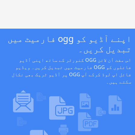
اپنے آڈیو کو ogg فارمیٹ میں
تبدیل کریں۔
اس مفت آن لائن OGG کنورٹر کے ساتھ اپنی آڈیو
فائلوں کو OGG فارمیٹ میں تبدیل کریں۔ ویڈیو
فائل اپ لوڈ کرکے آپ OGG پر آڈیو ٹریک بھی نکال
سکتے ہیں۔