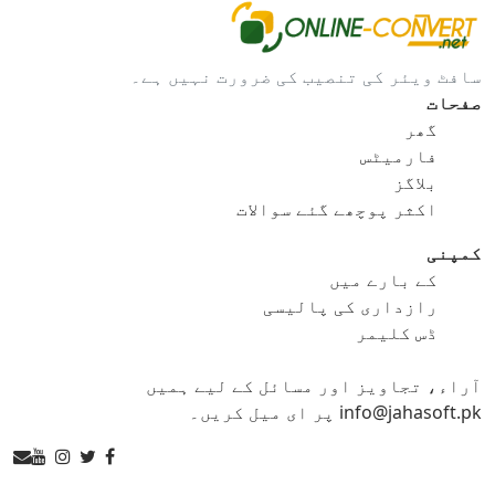
gif کو bmp
gif کو eps
سافٹ ویئر کی تنصیب کی ضرورت نہیں ہے۔
gif کو ico
gif کو jpg
صفحات
گھر
gif کو png
gif کو svg
فارمیٹس
بلاگز
gif کو tga
اکثر پوچھے گئے سوالات
کمپنی
کے بارے میں
ico کنورٹر
رازداری کی پالیسی
ڈس کلیمر
ico کو bmp
ico کو eps
آراء، تجاویز اور مسائل کے لیے ہمیں
ico کو gif
ico کو jpg
info@jahasoft.pk پر ای میل کریں۔
ico کو png
ico کو svg